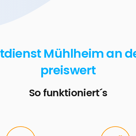
otdienst Mühlheim an d
preiswert
So funktioniert´s