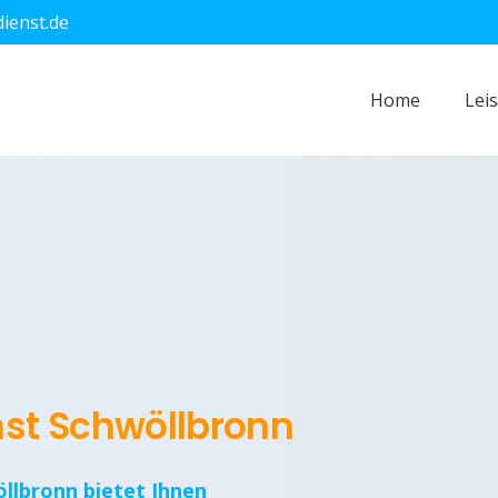
dienst.de
Home
Lei
nst Schwöllbronn
öllbronn bietet Ihnen