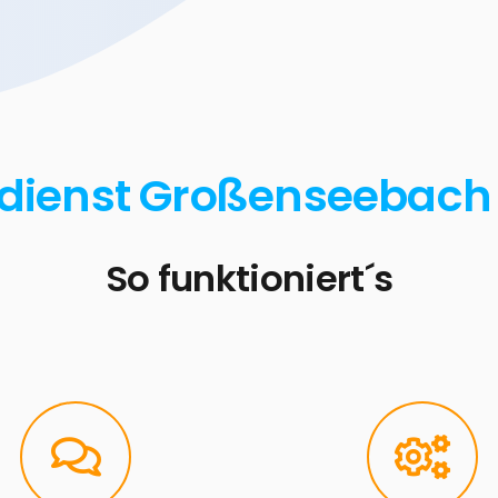
tdienst Großenseebach 
So funktioniert´s