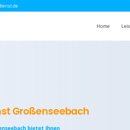
dienst.de
Home
Lei
enst Großenseebach
enseebach bietet Ihnen