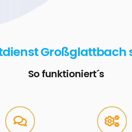
tdienst Großglattbach 
So funktioniert´s