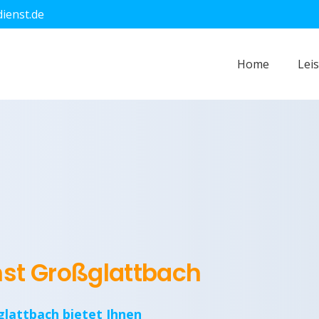
dienst.de
Home
Lei
nst Großglattbach
glattbach bietet Ihnen