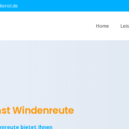
dienst.de
Home
Lei
enst Windenreute
enreute bietet Ihnen