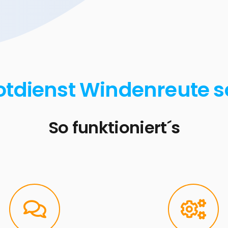
otdienst Windenreute s
So funktioniert´s