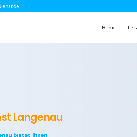
dienst.de
Home
Lei
enst Langenau
enau bietet Ihnen